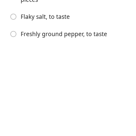
Flaky salt, to taste
Freshly ground pepper, to taste
Почати готувати
Інгредієнти
1 1/2 lbs skirt steak
2 1/2 tsp kosher salt
Â¼ cup extra virgin olive oil
1 pint cherry tomatoes, 10-12 oz