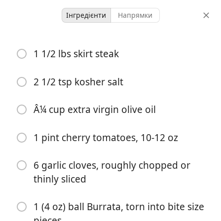
Інгредієнти
Напрямки
Grilled Skirt Steak with
1 1/2 lbs skirt steak
Blistered Tomatoes and
Burrata
2 1/2 tsp kosher salt
Â¼ cup extra virgin olive oil
4 servings
5 minutes
20 minutes
порції
активний час
загальний час
1 pint cherry tomatoes, 10-12 oz
6 garlic cloves, roughly chopped or
thinly sliced
1 (4 oz) ball Burrata, torn into bite size
pieces