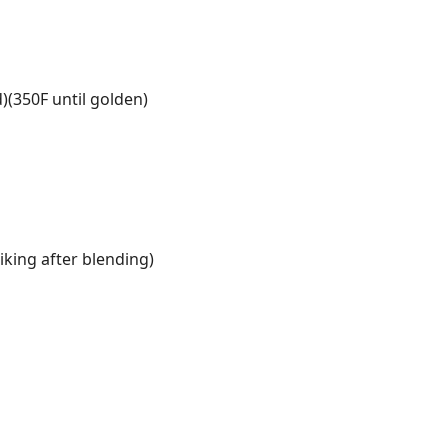
d)(350F until golden)
liking after blending)