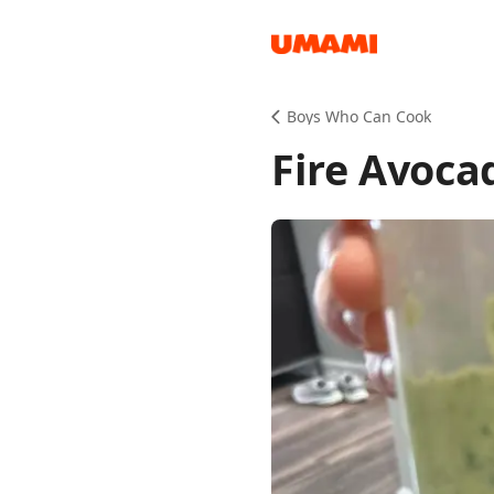
Recipes
Boys Who Can Cook
Fire Avoca
Groceries
Meals