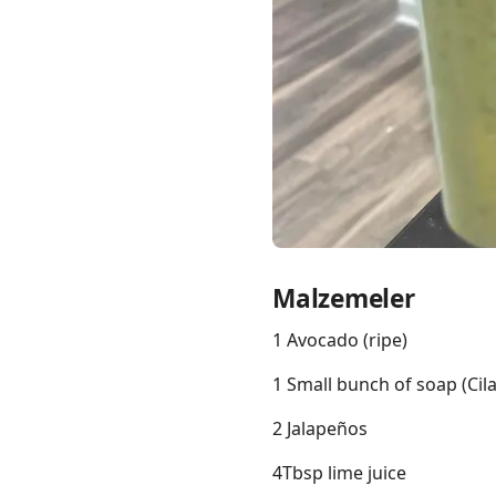
Links
Home
Chrome Extension
Malzemeler
1 Avocado (ripe)
1 Small bunch of soap (Cil
2 Jalapeños
4Tbsp lime juice