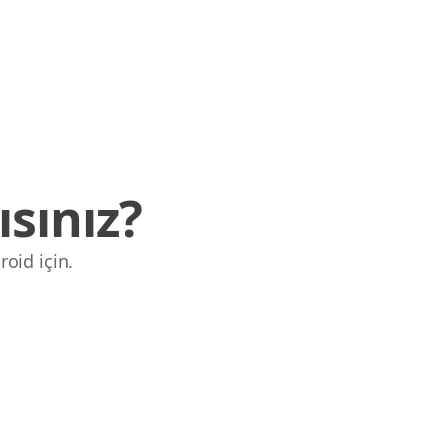
sınız?
roid için.