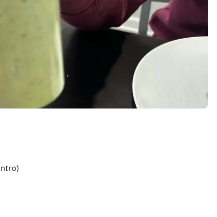
antro)