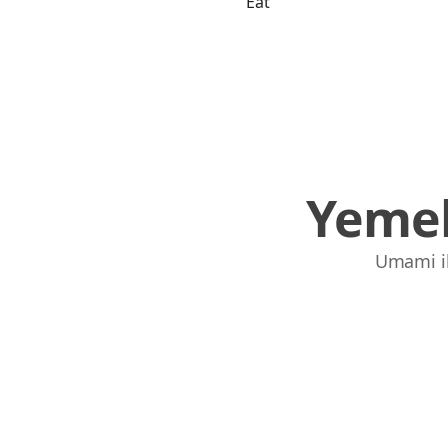
Eat
Yemek
Umami ile