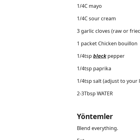
1/4C mayo
1/4C sour cream
3 garlic cloves (raw or frie
1 packet Chicken bouillon
1/4tsp
black
pepper
1/4tsp paprika
1/4tsp salt (adjust to your 
2-3Tbsp WATER
Yöntemler
Blend everything.