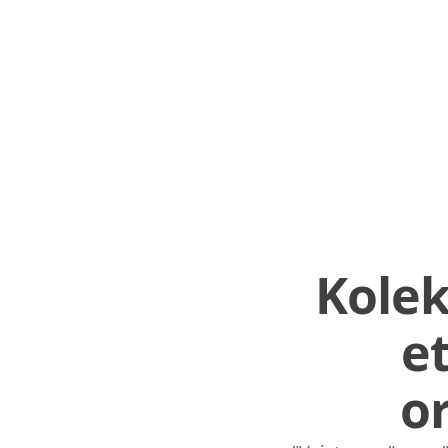
Kole
et
o