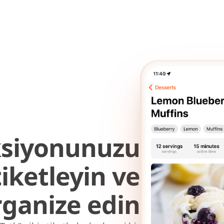
ksiyonunuzu
iketleyin ve
rganize edin