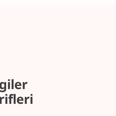
giler
ifleri