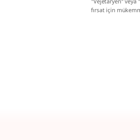
"Vejetaryen" veya "T
fırsat için müke