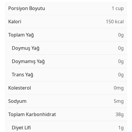
Porsiyon Boyutu
1 cup
Kalori
150 kcal
Toplam Yağ
0g
Doymuş Yağ
0g
Doymamış Yağ
0g
Trans Yağ
0g
Kolesterol
0mg
Sodyum
5mg
Toplam Karbonhidrat
38g
Diyet Lifi
1g