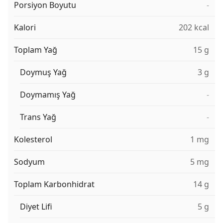
Porsiyon Boyutu
-
Kalori
202 kcal
Toplam Yağ
15 g
Doymuş Yağ
3 g
Doymamış Yağ
-
Trans Yağ
-
Kolesterol
1 mg
Sodyum
5 mg
Toplam Karbonhidrat
14 g
Diyet Lifi
5 g