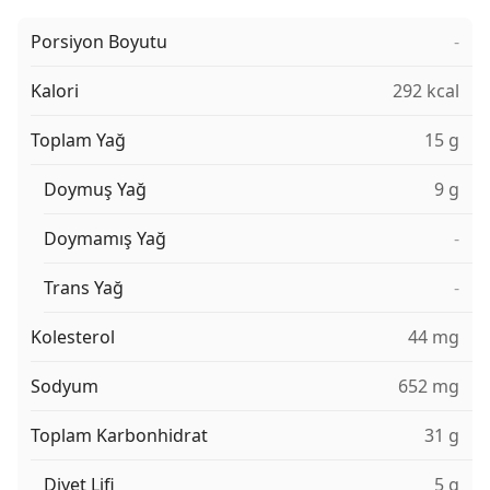
Porsiyon Boyutu
-
Kalori
292 kcal
Toplam Yağ
15 g
Doymuş Yağ
9 g
Doymamış Yağ
-
Trans Yağ
-
Kolesterol
44 mg
Sodyum
652 mg
Toplam Karbonhidrat
31 g
Diyet Lifi
5 g