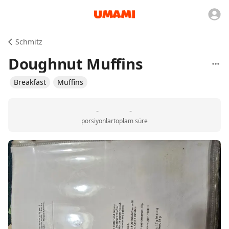
Schmitz
Doughnut Muffins
Breakfast
Muffins
-
-
porsiyonlar
toplam süre