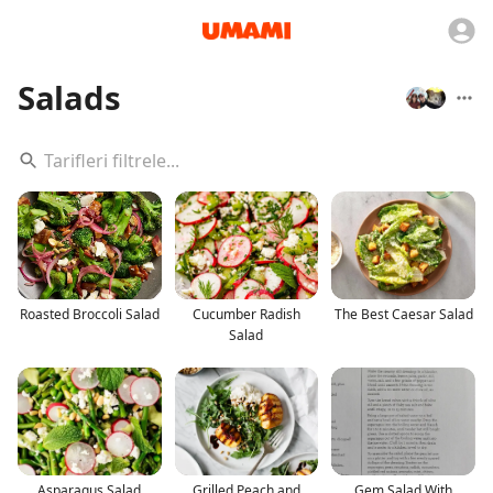
Salads
Roasted Broccoli Salad
Cucumber Radish
The Best Caesar Salad
Salad
Asparagus Salad
Grilled Peach and
Gem Salad With