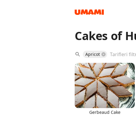
Cakes of 
Recipes
Apricot
Groceries
Gerbeaud Cake
Meals