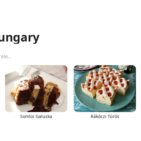
Hungary
Somloi Galuska
Rákóczi Túrós