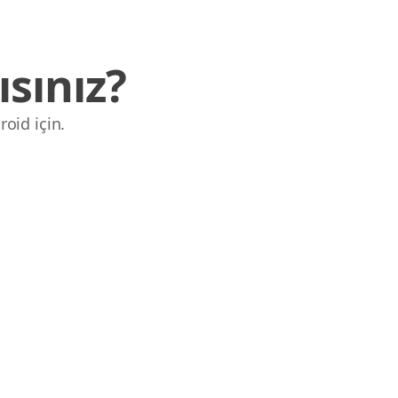
sınız?
roid için.