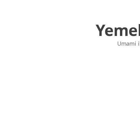
Yemek
Umami ile
Links
Home
Chrome Extension