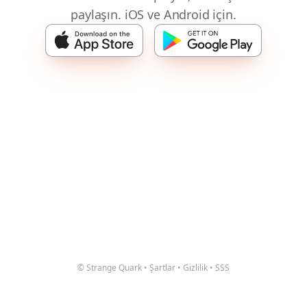
paylaşın. iOS ve Android için.
© Strange Quark
•
Şartlar
•
Gizlilik
•
SSS