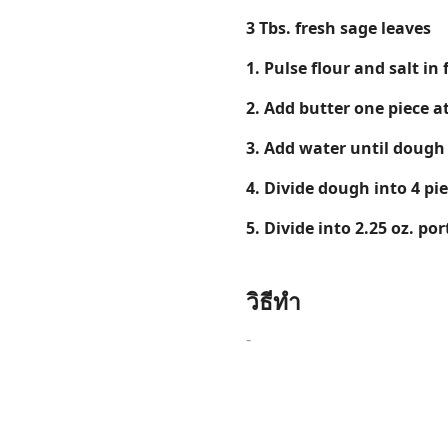
3 Tbs. fresh sage leaves
1. Pulse flour and salt in
2. Add butter one piece a
Links
3. Add water until dough
Home
4. Divide dough into 4 pi
Chrome Extension
5. Divide into 2.25 oz. por
วิธีทำ
-