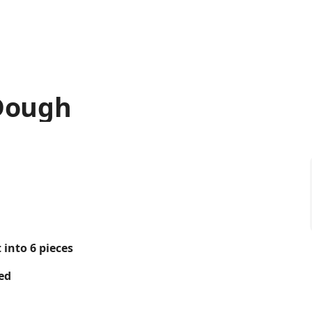
 Dough
t into 6 pieces
ded