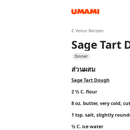
Recipes
Venus Recipes
Sage Tart
Dinner
ส่วนผสม
Groceries
Sage Tart Dough
2 ½ C. flour
8 oz. butter, very cold, cu
1 tsp. salt, slightly roun
Meals
½ C. ice water