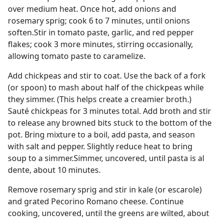
over medium heat. Once hot, add onions and
rosemary sprig; cook 6 to 7 minutes, until onions
soften.Stir in tomato paste, garlic, and red pepper
flakes; cook 3 more minutes, stirring occasionally,
allowing tomato paste to caramelize.
Add chickpeas and stir to coat. Use the back of a fork
(or spoon) to mash about half of the chickpeas while
they simmer. (This helps create a creamier broth.)
Sauté chickpeas for 3 minutes total. Add broth and stir
to release any browned bits stuck to the bottom of the
pot. Bring mixture to a boil, add pasta, and season
with salt and pepper. Slightly reduce heat to bring
soup to a simmer.Simmer, uncovered, until pasta is al
dente, about 10 minutes.
Remove rosemary sprig and stir in kale (or escarole)
and grated Pecorino Romano cheese. Continue
cooking, uncovered, until the greens are wilted, about