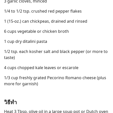
3 garlic cloves, minced
1/4 to 1/2 tsp. crushed red pepper flakes
1 (15-oz.) can chickpeas, drained and rinsed
6 cups vegetable or chicken broth
1 cup dry ditalini pasta
1/2 tsp. each kosher salt and black pepper (or more to
taste)
4 cups chopped kale leaves or escarole
1/3 cup freshly grated Pecorino Romano cheese (plus
more for garnish)
วิธีทำ
Heat 3 Tbsp. olive oil in a large soup pot or Dutch oven