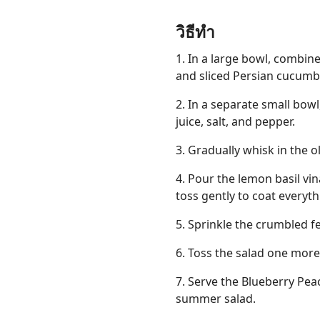
วิธีทำ
1. In a large bowl, combine
and sliced Persian cucumb
2. In a separate small bow
juice, salt, and pepper.
3. Gradually whisk in the ol
4. Pour the lemon basil vin
toss gently to coat everyth
5. Sprinkle the crumbled f
6. Toss the salad one more 
7. Serve the Blueberry Pea
summer salad.