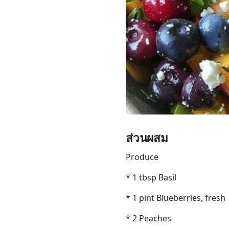
Links
Home
Chrome Extension
ส่วนผสม
Produce
* 1 tbsp Basil
* 1 pint Blueberries, fresh
* 2 Peaches