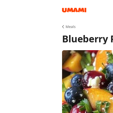
Recipes
Meals
Blueberry 
Groceries
Meals