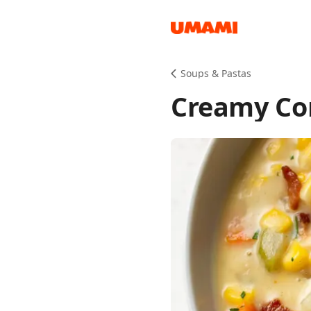
Recipes
Soups & Pastas
Creamy Co
Groceries
Meals