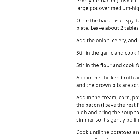
Prep your bacon (I use kitc
large pot over medium-high
Once the bacon is crispy, t
plate. Leave about 2 tables
Add the onion, celery, and 
Stir in the garlic and cook
Stir in the flour and cook 
Add in the chicken broth an
and the brown bits are sc
Add in the cream, corn, po
the bacon (I save the rest 
high and bring the soup to 
simmer so it's gently boiling
Cook until the potatoes ar