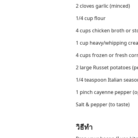
2 cloves garlic (minced)
1/4 cup flour
4 cups chicken broth or st
1 cup heavy/whipping cre
4 cups frozen or fresh cor
2 large Russet potatoes (p
1/4 teaspoon Italian seaso
1 pinch cayenne pepper (o
Salt & pepper (to taste)
วิธีทำ