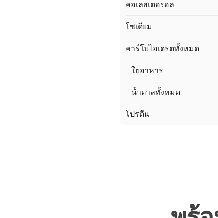
คอเลสเตอรอล
โซเดียม
คาร์โบไฮเดรตทั้งหมด
ใยอาหาร
น้ำตาลทั้งหมด
โปรตีน
พร้อ