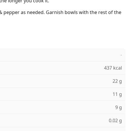
the longer you cook it.
& pepper as needed. Garnish bowls with the rest of the
-
437 kcal
22 g
11 g
9 g
0.02 g