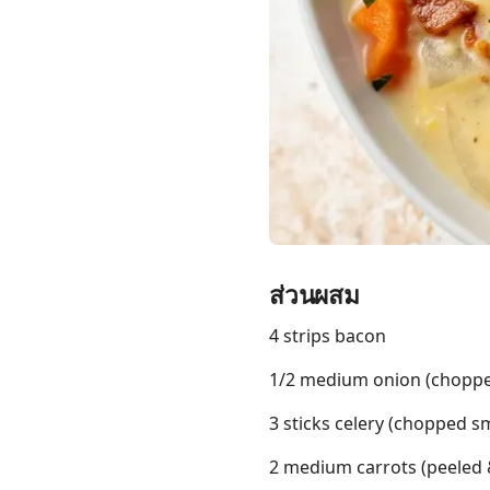
Links
Home
Chrome Extension
ส่วนผสม
4 strips bacon
1/2 medium onion (choppe
3 sticks celery (chopped sm
2 medium carrots (peeled 