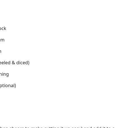
ock
am
n
eeled & diced)
ning
ptional)