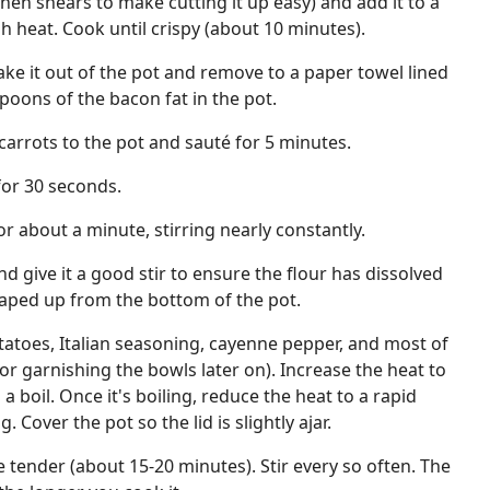
hen shears to make cutting it up easy) and add it to a
 heat. Cook until crispy (about 10 minutes).
ake it out of the pot and remove to a paper towel lined
poons of the bacon fat in the pot.
carrots to the pot and sauté for 5 minutes.
 for 30 seconds.
for about a minute, stirring nearly constantly.
d give it a good stir to ensure the flour has dissolved
raped up from the bottom of the pot.
tatoes, Italian seasoning, cayenne pepper, and most of
for garnishing the bowls later on). Increase the heat to
a boil. Once it's boiling, reduce the heat to a rapid
. Cover the pot so the lid is slightly ajar.
e tender (about 15-20 minutes). Stir every so often. The