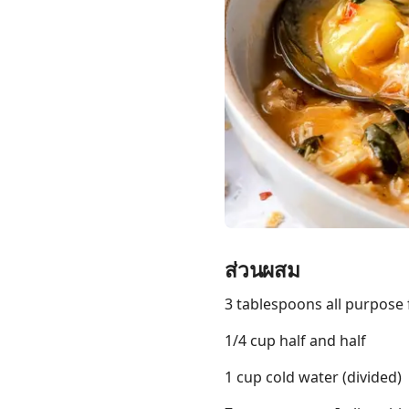
Links
Home
Chrome Extension
ส่วนผสม
3 tablespoons all purpose f
1/4 cup half and half
1 cup cold water (divided)