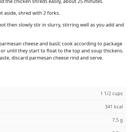
nd the chicken shreds easily, about 25 minutes.
 aside, shred with 2 forks.
ot then slowly stir in slurry, stirring well as you add and
 parmesan cheese and basil; cook according to package
 or until they start to float to the top and soup thickens.
taste, discard parmesan cheese rind and serve.
1 1/2 cups
341 kcal
7.5 g