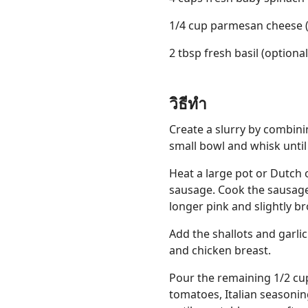
1/4 cup parmesan cheese 
2 tbsp fresh basil (optiona
วิธีทำ
Create a slurry by combinin
small bowl and whisk until 
Heat a large pot or Dutch
sausage. Cook the sausage
longer pink and slightly b
Add the shallots and garli
and chicken breast.
Pour the remaining 1/2 cu
tomatoes, Italian seasonin