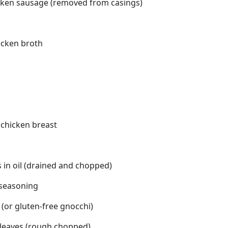
icken sausage (removed from casings)
icken broth
 chicken breast
 in oil (drained and chopped)
 seasoning
(or gluten-free gnocchi)
 leaves (rough chopped)