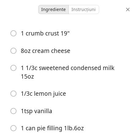
Ingrediente
Instrucțiuni
Ours
1 crumb crust 19"
Cherry-Ocream Cheese Pie
Desert
8oz cream cheese
-
-
1 1/3c sweetened condensed milk
porții
timp total
15oz
Începe gătitul
1/3c lemon juice
1tsp vanilla
Ingrediente
1 crumb crust 19"
1 can pie filling 1lb.6oz
8oz cream cheese