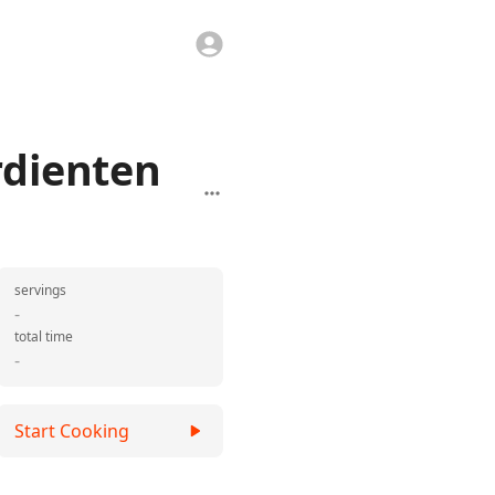
rdienten
servings
-
total time
-
Start Cooking