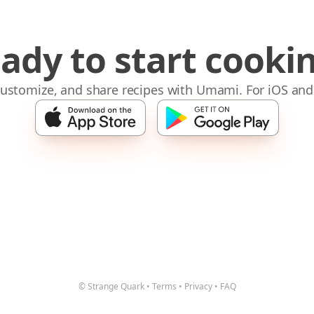
ady to start cooki
 customize, and share recipes with Umami. For iOS and
© Strange Quark
•
Terms
•
Privacy
•
FAQ