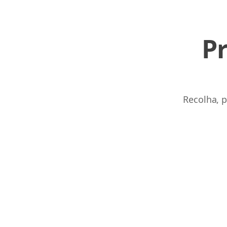
P
Links
Home
Recolha, p
Chrome Extension