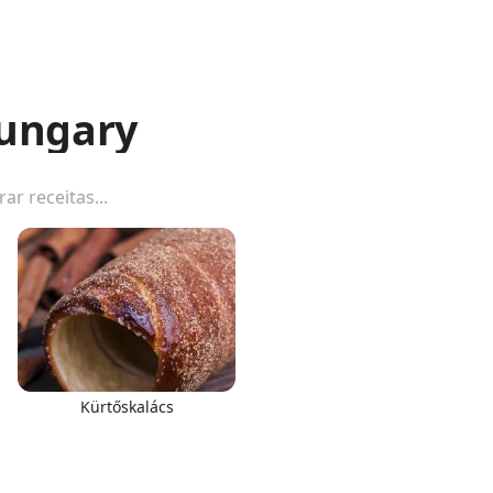
Hungary
Kürtőskalács