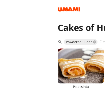
Cakes of 
Recipes
Powdered Sugar
Groceries
Palacsinta
Meals