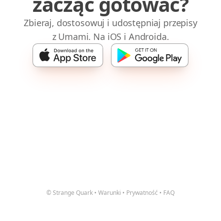
zacząć gotować?
Zbieraj, dostosowuj i udostępniaj przepisy
z Umami. Na iOS i Androida.
© Strange Quark
•
Warunki
•
Prywatność
•
FAQ