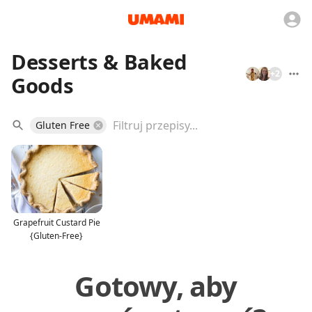
Desserts & Baked
+
2
Goods
Gluten Free
Grapefruit Custard Pie
{Gluten-Free}
Gotowy, aby