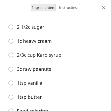
Ingrediënten
Instructies
Ours
2 1/2c sugar
Peanut Patties
Desert
1c heavy cream
-
-
2/3c cup Karo syrup
porties
totale tijd
3c raw peanuts
1tsp vanilla
1tsp butter