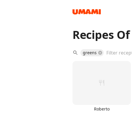
Recipes Of
Recipes
greens
Groceries
Roberto
Meals