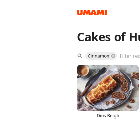
Cakes of 
Recipes
Cinnamon
Groceries
Dios Beigli
Meals