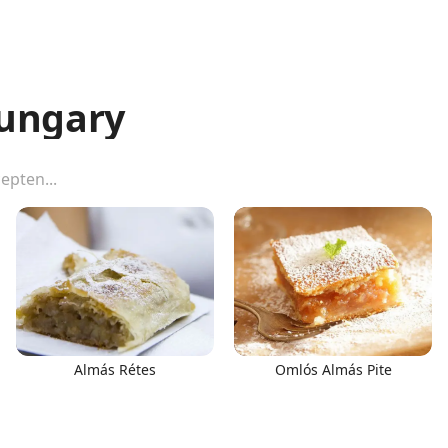
Hungary
Almás Rétes
Omlós Almás Pite