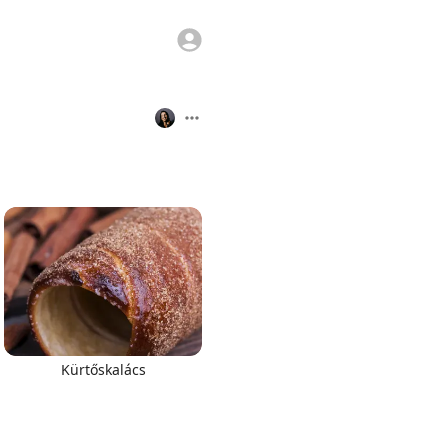
Kürtőskalács