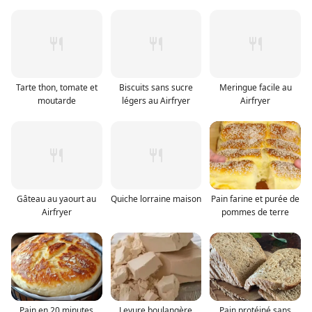
Tarte thon, tomate et
Biscuits sans sucre
Meringue facile au
moutarde
légers au Airfryer
Airfryer
Gâteau au yaourt au
Quiche lorraine maison
Pain farine et purée de
Airfryer
pommes de terre
Pain en 20 minutes
Levure boulangère
Pain protéiné sans