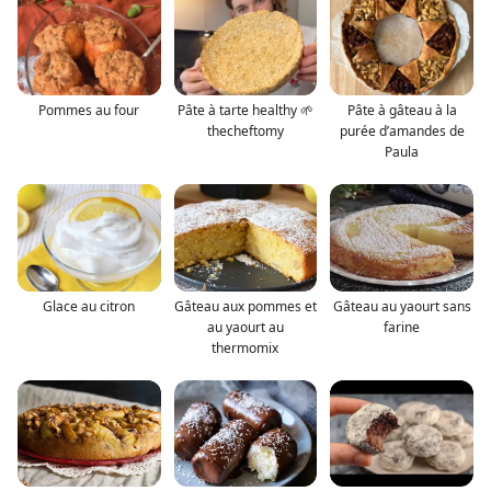
Pommes au four
Pâte à tarte healthy 🌱
Pâte à gâteau à la
thecheftomy
purée d’amandes de
Paula
Glace au citron
Gâteau aux pommes et
Gâteau au yaourt sans
au yaourt au
farine
thermomix