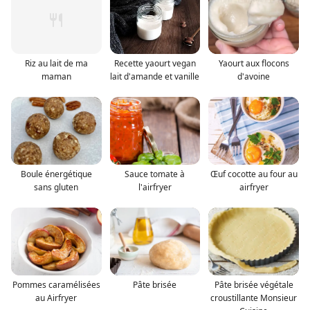
Riz au lait de ma
Recette yaourt vegan
Yaourt aux flocons
maman
lait d'amande et vanille
d'avoine
Boule énergétique
Sauce tomate à
Œuf cocotte au four au
sans gluten
l'airfryer
airfryer
Pommes caramélisées
Pâte brisée
Pâte brisée végétale
au Airfryer
croustillante Monsieur