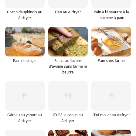
Gratin dauphinois au
Flan au Airfryer
Pain à l'épeautre à la
Airfryer
machine à pain
Pain de seigle
Pain aux flocons
Pain sans farine
d'avoine sans farine ni
beurre
Gâteau au yaourt au
Œuf à la coque au
Œuf mollet au Airfryer
Airfryer
Airfryer