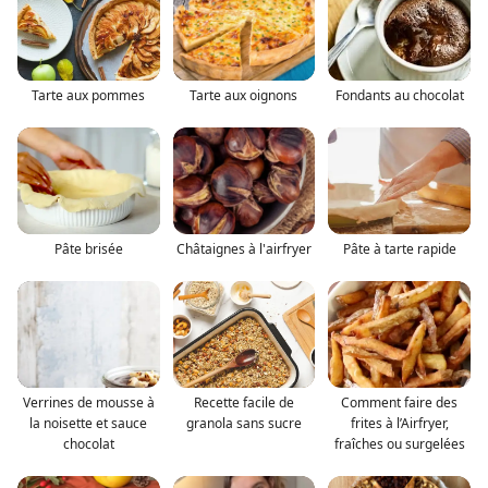
Tarte aux pommes
Tarte aux oignons
Fondants au chocolat
Pâte brisée
Châtaignes à l'airfryer
Pâte à tarte rapide
Verrines de mousse à
Recette facile de
Comment faire des
la noisette et sauce
granola sans sucre
frites à l’Airfryer,
chocolat
fraîches ou surgelées