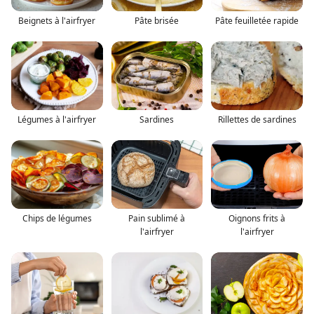
Beignets à l'airfryer
Pâte brisée
Pâte feuilletée rapide
Légumes à l'airfryer
Sardines
Rillettes de sardines
Chips de légumes
Pain sublimé à
Oignons frits à
l'airfryer
l'airfryer