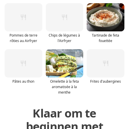
Pommes de terre
Chips de légumes à
Tartinade de feta
rôties au Airfryer
l'Airfryer
fouettée
Pâtes au thon
Omelette à la feta
Frites d'aubergines
aromatisée à la
menthe
Klaar om te
beginnen met