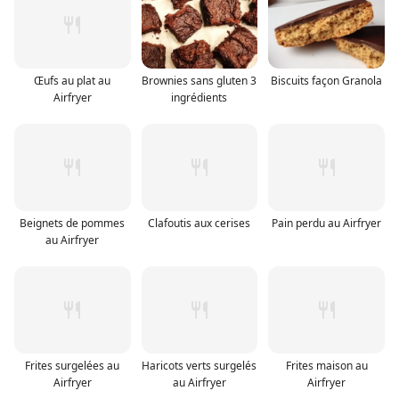
Œufs au plat au
Brownies sans gluten 3
Biscuits façon Granola
Airfryer
ingrédients
Beignets de pommes
Clafoutis aux cerises
Pain perdu au Airfryer
au Airfryer
Frites surgelées au
Haricots verts surgelés
Frites maison au
Airfryer
au Airfryer
Airfryer