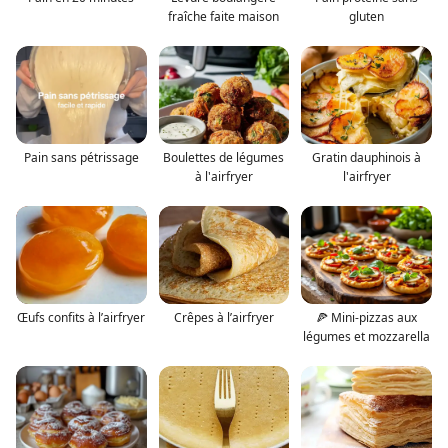
fraîche faite maison
gluten
Pain sans pétrissage
Boulettes de légumes
Gratin dauphinois à
à l'airfryer
l'airfryer
Œufs confits à l’airfryer
Crêpes à l’airfryer
🍕 Mini-pizzas aux
légumes et mozzarella