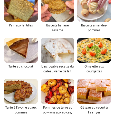
Pain aux lentilles
Biscuits banane
Biscuits amandes-
sésame
pommes
Tarte au chocolat
L'incroyable recette du
Omelette aux
gâteau verre de lait
courgettes
Tarte à l’avoine et aux
Pommes de terre et
Gâteau au yaourt à
pommes
poivrons aux épices,
l'airfryer