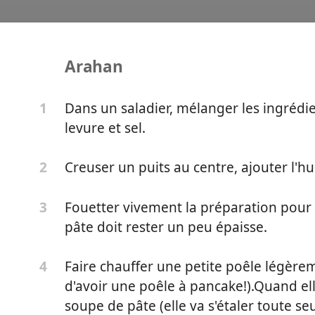
Arahan
Vegan Moelleux
Dans un saladier, mélanger les ingrédien
1
levure et sel.
Creuser un puits au centre, ajouter l'huil
2
Fouetter vivement la préparation pour 
3
pâte doit rester un peu épaisse.
Faire chauffer une petite poêle légèrem
4
d'avoir une poêle à pancake!).Quand ell
soupe de pâte (elle va s'étaler toute s