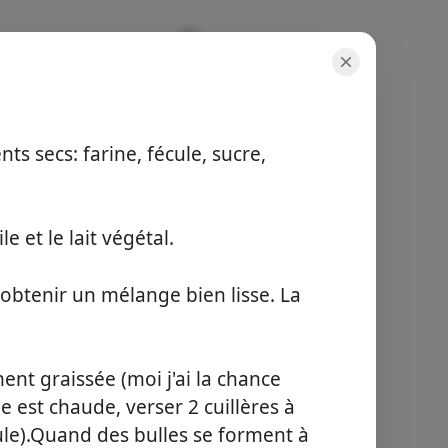
ts secs: farine, fécule, sucre,
hidangan
2 pers.
masa aktif
e et le lait végétal.
5 min
jumlah masa
5 min
obtenir un mélange bien lisse. La
Mula Memasak
ent graissée (moi j'ai la chance
e est chaude, verser 2 cuillères à
eule).Quand des bulles se forment à