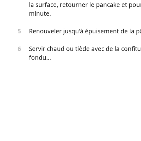
la surface, retourner le pancake et pou
minute.
Renouveler jusqu'à épuisement de la p
5
Servir chaud ou tiède avec de la confitu
6
fondu...
ïzena)
e en poudre
re chimique