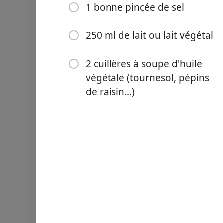
1 bonne pincée de sel
250 ml de lait ou lait végétal
2 cuillères à soupe d'huile
Links
végétale (tournesol, pépins
Home
de raisin...)
Chrome Extension
Bahan-bahan
175 g de farine
20 g de fécule de maïs (Ma
1 cuillère à soupe de sucr
1 cuillère à soupe de levu
1 bonne pincée de sel