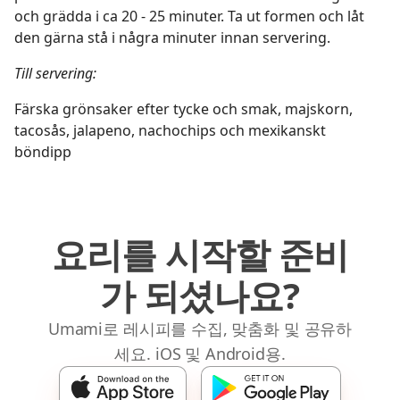
och grädda i ca 20 - 25 minuter. Ta ut formen och låt
den gärna stå i några minuter innan servering.
Till servering:
Färska grönsaker efter tycke och smak, majskorn,
tacosås, jalapeno, nachochips och mexikanskt
böndipp
요리를 시작할 준비
가 되셨나요?
Umami로 레시피를 수집, 맞춤화 및 공유하
세요. iOS 및 Android용.