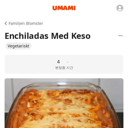
Familjen Blomster
Enchiladas Med Keso
Vegetariskt
4
-
분량
총 시간