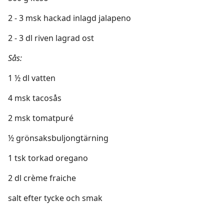
2 - 3 msk hackad inlagd jalapeno
2 - 3 dl riven lagrad ost
Sås:
1 ½ dl vatten
4 msk tacosås
2 msk tomatpuré
½ grönsaksbuljongtärning
1 tsk torkad oregano
2 dl crème fraiche
salt efter tycke och smak