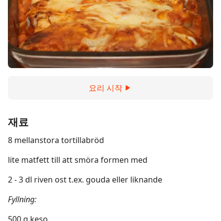
요리 시작
재료
8 mellanstora tortillabröd
lite matfett till att smöra formen med
2 - 3 dl riven ost t.ex. gouda eller liknande
Fyllning:
500 g keso