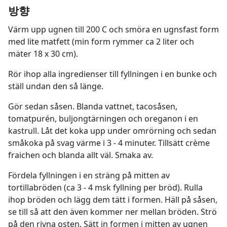
방향
Värm upp ugnen till 200 C och smöra en ugnsfast form
med lite matfett (min form rymmer ca 2 liter och
mäter 18 x 30 cm).
Rör ihop alla ingredienser till fyllningen i en bunke och
ställ undan den så länge.
Gör sedan såsen. Blanda vattnet, tacosåsen,
tomatpurén, buljongtärningen och oreganon i en
kastrull. Låt det koka upp under omrörning och sedan
småkoka på svag värme i 3 - 4 minuter. Tillsätt crème
fraichen och blanda allt väl. Smaka av.
Fördela fyllningen i en sträng på mitten av
tortillabröden (ca 3 - 4 msk fyllning per bröd). Rulla
ihop bröden och lägg dem tätt i formen. Häll på såsen,
se till så att den även kommer ner mellan bröden. Strö
på den rivna osten. Sätt in formen i mitten av ugnen