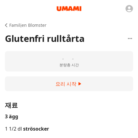
Familjen Blomster
Glutenfri rulltårta
-
-
분량
총 시간
요리 시작
재료
3 ägg
1 1/2 dl
strösocker