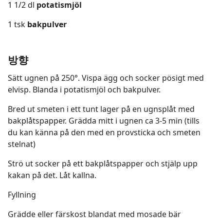
1 1/2 dl
potatismjöl
1 tsk
bakpulver
방향
Sätt ugnen på 250°. Vispa ägg och socker pösigt med
elvisp. Blanda i potatismjöl och bakpulver.
Bred ut smeten i ett tunt lager på en ugnsplåt med
bakplåtspapper. Grädda mitt i ugnen ca 3-5 min (tills
du kan känna på den med en provsticka och smeten
stelnat)
Strö ut socker på ett bakplåtspapper och stjälp upp
kakan på det. Låt kallna.
Fyllning
Grädde eller färskost blandat med mosade bär