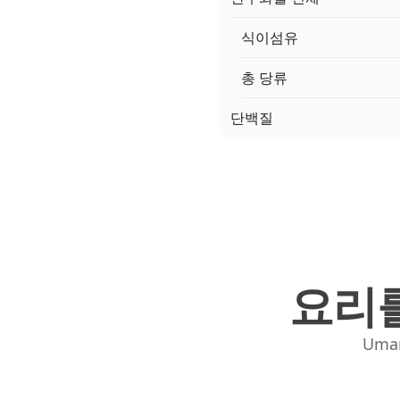
식이섬유
총 당류
단백질
요리를
Uma