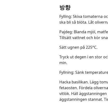
방향
Fylling: Skiva tomaterna o
ska bli så blöta. Låt oliver
Pajdeg: Blanda mjöl, matfe
Tillsätt vattnet och kör sna
Sätt ugnen på 225°C.
Tryck ut degen i en stor oc
min.
Fyllning: Sänk temperaturen
Hacka basilikan. Lägg toma
fetaosten. Fördela oliverna
vitlök. Häll äggstanningen ö
äggstanningen stannat. Ti