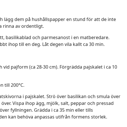
ch lägg dem på hushållspapper en stund för att de inte
na rinna av ordentligt.
tt, basilikablad och parmesanost i en matberedare.
bbt ihop till en deg. Låt degen vila kallt ca 30 min.
h vid pajform (ca 28-30 cm). Förgrädda pajskalet i ca 10
 till 200°C.
tskivorna i pajskalet. Strö över basilikan och smula över
 över. Vispa ihop ägg, mjölk, salt, peppar och pressad
ver fyllningen. Grädda i ca 35 min eller tills
den kan behöva anpassas utifrån formens storlek.