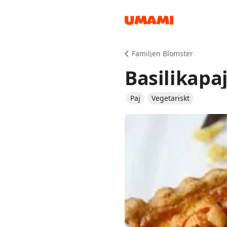
Recipes
Familjen Blomster
Basilikapa
Paj
Vegetariskt
Groceries
Meals