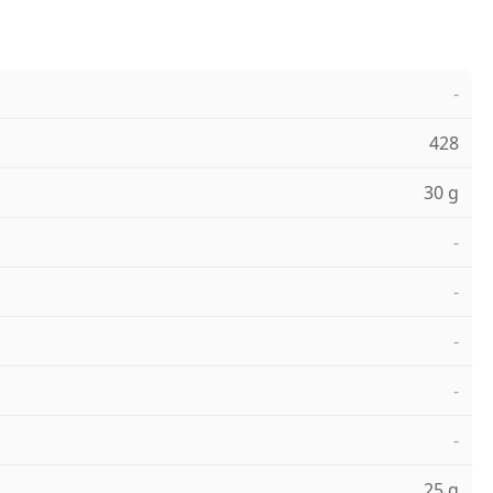
-
428
30 g
-
-
-
-
-
25 g