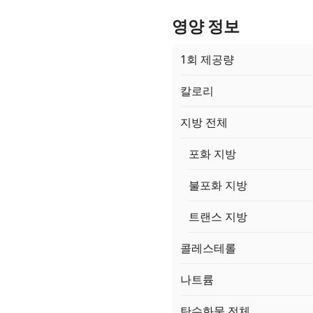
영양 정보
1회 제공량
칼로리
지방 전체
포화 지방
불포화 지방
트랜스 지방
콜레스테롤
나트륨
탄수화물 전체