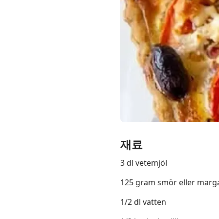
Links
Home
Chrome Extension
재료
3 dl vetemjöl
125 gram smör eller marg
1/2 dl vatten