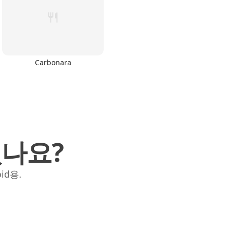
Carbonara
셨나요?
id용.