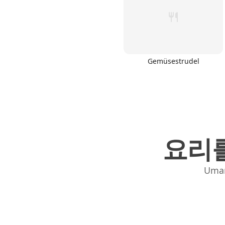
Gemüsestrudel
Links
Home
Chrome Extension
요리를
Uma