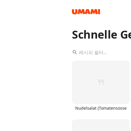
Schnelle G
Recipes
Groceries
Nudelsalat (Tomatensosse
Meals