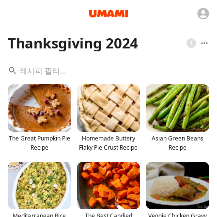
Thanksgiving 2024
I
The Great Pumpkin Pie
Homemade Buttery
Asian Green Beans
Recipe
Flaky Pie Crust Recipe
Recipe
Mediterranean Rice
The Best Candied
Veggie Chicken Gravy