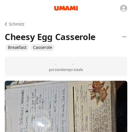
Schmitz
Cheesy Egg Casserole
Breakfast
Casserole
-
-
porzioni
tempo totale