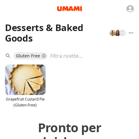
Desserts & Baked
+
2
Goods
Gluten Free
Grapefruit Custard Pie
{Gluten-Free}
Pronto per