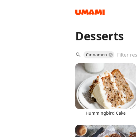
Desserts
Recipes
Cinnamon
Groceries
Hummingbird Cake
Meals