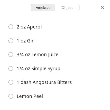
Ainekset
Ohjeet
Cocktails
2 oz Aperol
Intro To Aperol
Modern Cocktail
Shaken
1 oz Gin
1 serving
-
3/4 oz Lemon Juice
annokset
kokonaisaika
1/4 oz Simple Syrup
1 dash Angostura Bitters
Lemon Peel