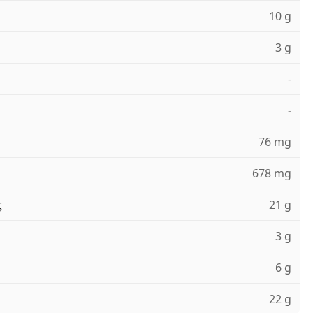
10 g
3 g
-
-
76 mg
678 mg
ς
21 g
3 g
6 g
22 g