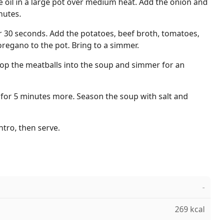
ve oil in a large pot over medium heat. Add the onion and
nutes.
r 30 seconds. Add the potatoes, beef broth, tomatoes,
regano to the pot. Bring to a simmer.
op the meatballs into the soup and simmer for an
 for 5 minutes more. Season the soup with salt and
ntro, then serve.
-
269 kcal