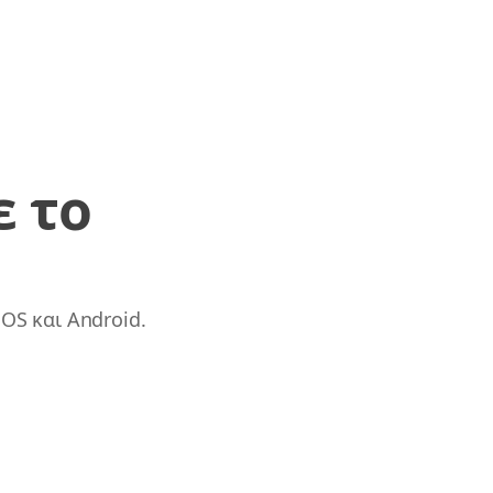
ε το
OS και Android.