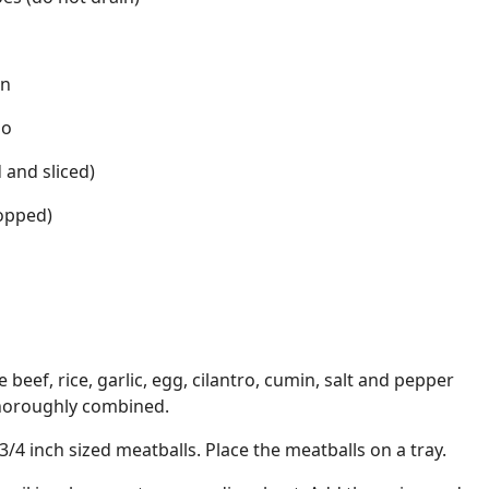
in
no
 and sliced)
hopped)
 beef, rice, garlic, egg, cilantro, cumin, salt and pepper
 thoroughly combined.
3/4 inch sized meatballs. Place the meatballs on a tray.