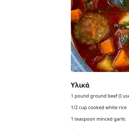
Links
Home
Chrome Extension
Υλικά
1 pound ground beef (I us
1/2 cup cooked white rice
1 teaspoon minced garlic