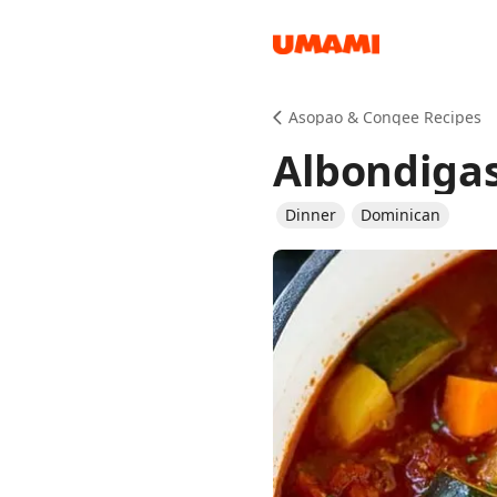
Recipes
Asopao & Congee Recipes
Albondiga
Dinner
Dominican
Groceries
Meals