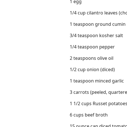
1 egg
1/4 cup cilantro leaves (c
1 teaspoon ground cumin
3/4 teaspoon kosher salt
1/4 teaspoon pepper
2 teaspoons olive oil
1/2 cup onion (diced)
1 teaspoon minced garlic
3 carrots (peeled, quartere
1 1/2 cups Russet potatoes
6 cups beef broth
15 ounce can diced tomato