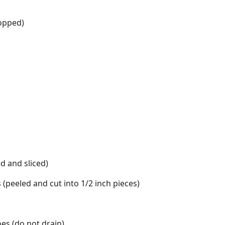
hopped)
d and sliced)
 (peeled and cut into 1/2 inch pieces)
es (do not drain)