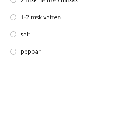
2 msk heinze chilisas
1 vitlöksklyfta, riven
1/2 tsk lökpulver
1-2 msk vatten
1/2 tsk paprikapulver
salt
2 msk heinze chilisas
peppar
1-2 msk vatten
salt
peppar
Anweisungen
1. Blanda alla ingredienser väl