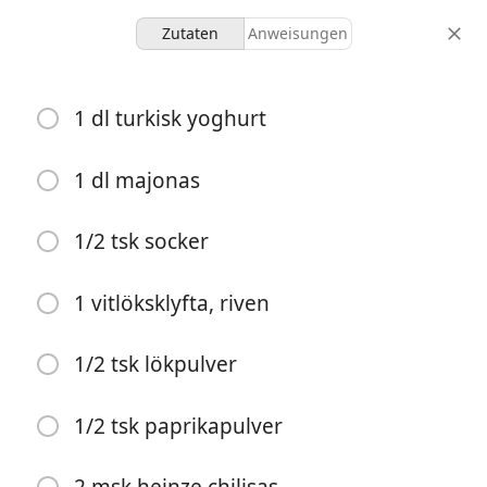
Zutaten
Anweisungen
Kebabsås
1 dl turkisk yoghurt
-
-
1 dl majonas
portionen
gesamtzeit
1/2 tsk socker
Kochen beginnen
1 vitlöksklyfta, riven
Zutaten
1/2 tsk lökpulver
1 dl turkisk yoghurt
1 dl majonas
1/2 tsk paprikapulver
1/2 tsk socker