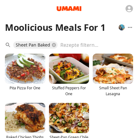
Moolicious Meals For 1
Sheet Pan Baked
Pita Pizza For One
Stuffed Peppers For
Small Sheet Pan
One
Lasagna
Baked Chicken Thighs
Sheet-Pan Green Chile