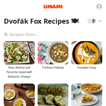
Dvořák Fox Recipes 🍽️
I
Pear, Walnut and
Čočková Polévka
Pumpkin Soup
Pecorino Salad with
Balsamic Vinegar