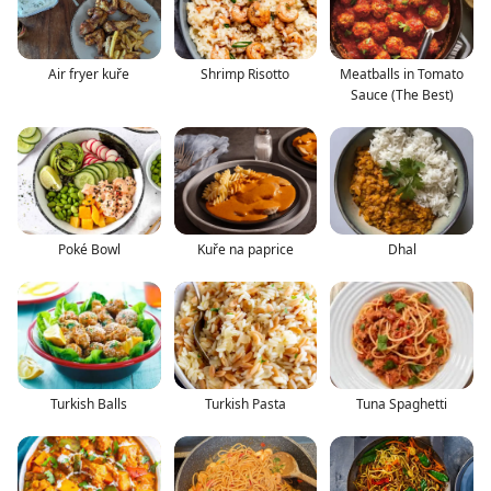
Air fryer kuře
Shrimp Risotto
Meatballs in Tomato
Sauce (The Best)
Poké Bowl
Kuře na paprice
Dhal
Turkish Balls
Turkish Pasta
Tuna Spaghetti