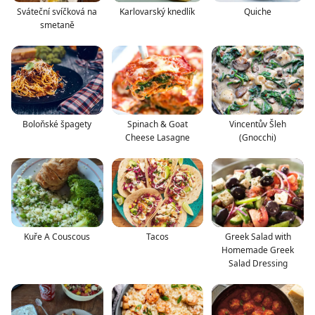
Sváteční svíčková na
Karlovarský knedlík
Quiche
smetaně
Boloňské špagety
Spinach & Goat
Vincentův Šleh
Cheese Lasagne
(Gnocchi)
Kuře A Couscous
Tacos
Greek Salad with
Homemade Greek
Salad Dressing