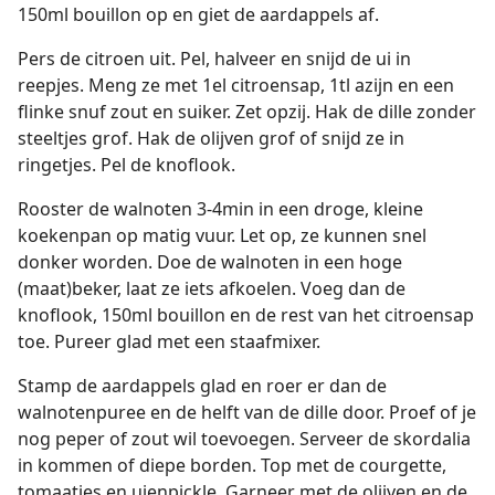
150ml bouillon op en giet de aardappels af.
Pers de citroen uit. Pel, halveer en snijd de ui in
reepjes. Meng ze met 1el citroensap, 1tl azijn en een
flinke snuf zout en suiker. Zet opzij. Hak de dille zonder
steeltjes grof. Hak de olijven grof of snijd ze in
ringetjes. Pel de knoflook.
Rooster de walnoten 3-4min in een droge, kleine
koekenpan op matig vuur. Let op, ze kunnen snel
donker worden. Doe de walnoten in een hoge
(maat)beker, laat ze iets afkoelen. Voeg dan de
knoflook, 150ml bouillon en de rest van het citroensap
toe. Pureer glad met een staafmixer.
Stamp de aardappels glad en roer er dan de
walnotenpuree en de helft van de dille door. Proef of je
nog peper of zout wil toevoegen. Serveer de skordalia
in kommen of diepe borden. Top met de courgette,
tomaatjes en uienpickle. Garneer met de olijven en de