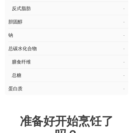
反式脂肪
-
胆固醇
-
钠
-
总碳水化合物
-
膳食纤维
-
总糖
-
蛋白质
-
准备好开始烹饪了