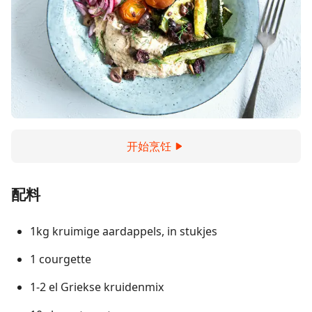
开始烹饪
配料
1kg kruimige aardappels, in stukjes
1 courgette
1-2 el Griekse kruidenmix