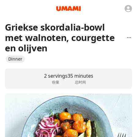
Griekse skordalia-bowl
met walnoten, courgette
en olijven
Dinner
2 servings
35 minutes
份量
总时间