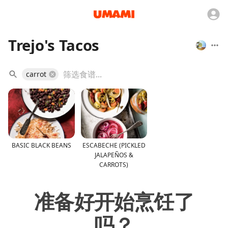
Trejo's Tacos
carrot
BASIC BLACK BEANS
ESCABECHE (PICKLED
JALAPEÑOS &
CARROTS)
准备好开始烹饪了
吗？