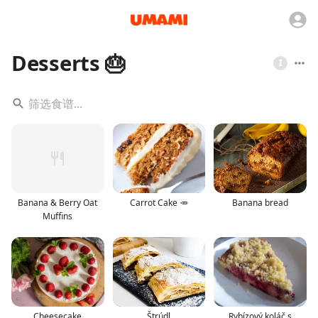
Desserts 🎂
I
Banana & Berry Oat
Carrot Cake 🥕
Banana bread
Muffins
Cheesecake
Štrúdl
Rybízový koláč s