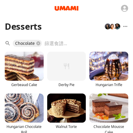
Desserts
Chocolate
Gerbeaud Cake
Derby Pie
Hungarian Trifle
Hungarian Chocolate
Walnut Torte
Chocolate Mousse
Roll
Cake