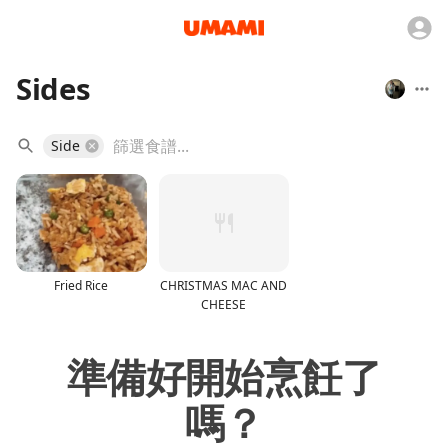
Sides
Side
Fried Rice
CHRISTMAS MAC AND
CHEESE
準備好開始烹飪了
嗎？