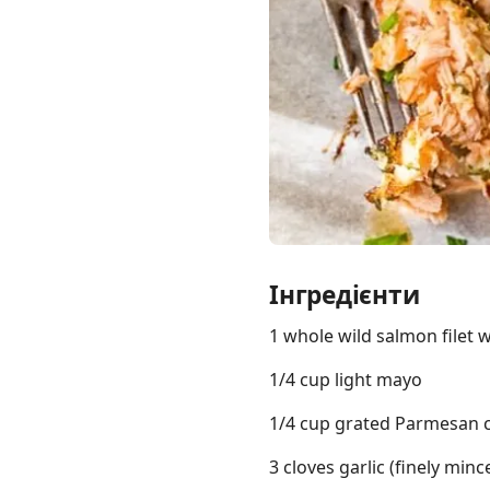
Links
Home
Chrome Extension
Інгредієнти
1 whole wild salmon filet wi
1/4 cup light mayo
1/4 cup grated Parmesan 
3 cloves garlic (finely minc