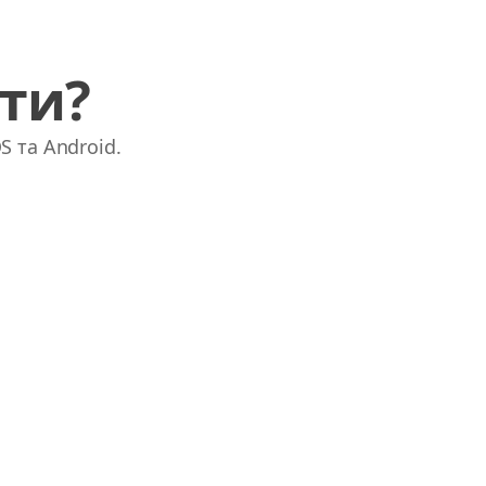
ати?
S та Android.