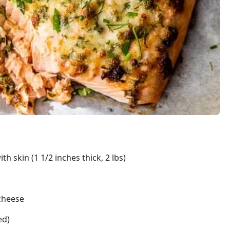
th skin (1 1/2 inches thick, 2 lbs)
cheese
ed)