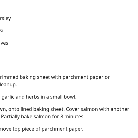
l
rsley
il
ives
e rimmed baking sheet with parchment paper or
cleanup.
arlic and herbs in a small bowl.
own, onto lined baking sheet. Cover salmon with another
 Partially bake salmon for 8 minutes.
ove top piece of parchment paper.