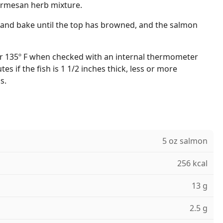
armesan herb mixture.
and bake until the top has browned, and the salmon
r 135º F when checked with an internal thermometer
es if the fish is 1 1/2 inches thick, less or more
s.
5 oz salmon
256 kcal
13 g
2.5 g