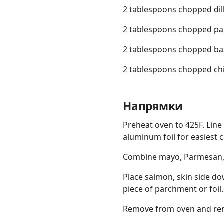
2 tablespoons chopped dil
2 tablespoons chopped pa
2 tablespoons chopped bas
2 tablespoons chopped ch
Напрямки
Preheat oven to 425F. Lin
aluminum foil for easiest 
Combine mayo, Parmesan, g
Place salmon, skin side d
piece of parchment or foil.
Remove from oven and rem