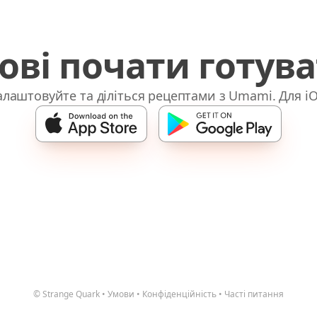
ові почати готув
лаштовуйте та діліться рецептами з Umami. Для iO
© Strange Quark
•
Умови
•
Конфіденційність
•
Часті питання