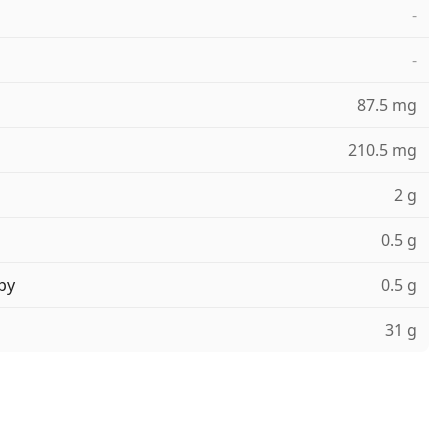
-
-
87.5 mg
210.5 mg
2 g
0.5 g
ру
0.5 g
31 g