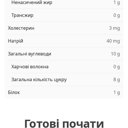
Ненасичений жир
1 g
Трансжир
0 g
Холестерин
3 mg
Натрій
40 mg
Загальні вуглеводи
10 g
Харчові волокна
0 g
Загальна кількість цукру
8 g
Білок
1 g
Готові почати