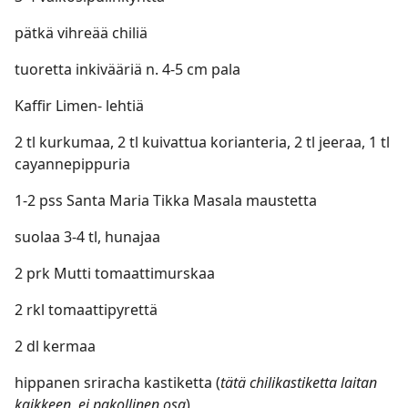
pätkä vihreää chiliä
tuoretta inkivääriä n. 4-5 cm pala
Kaffir Limen- lehtiä
2 tl kurkumaa, 2 tl kuivattua korianteria, 2 tl jeeraa, 1 tl
cayannepippuria
1-2 pss Santa Maria Tikka Masala maustetta
suolaa 3-4 tl, hunajaa
2 prk Mutti tomaattimurskaa
2 rkl tomaattipyrettä
2 dl kermaa
hippanen sriracha kastiketta (
tätä chilikastiketta laitan
kaikkeen, ei pakollinen osa
)