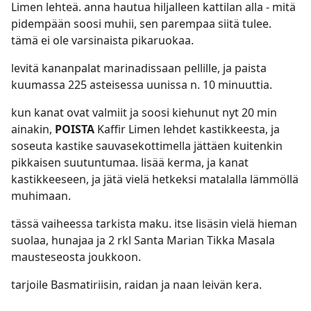
Limen lehteä. anna hautua hiljalleen kattilan alla - mitä
pidempään soosi muhii, sen parempaa siitä tulee.
tämä ei ole varsinaista pikaruokaa.
levitä kananpalat marinadissaan pellille, ja paista
kuumassa 225 asteisessa uunissa n. 10 minuuttia.
kun kanat ovat valmiit ja soosi kiehunut nyt 20 min
ainakin,
POISTA
Kaffir Limen lehdet kastikkeesta, ja
soseuta kastike sauvasekottimella jättäen kuitenkin
pikkaisen suutuntumaa. lisää kerma, ja kanat
kastikkeeseen, ja jätä vielä hetkeksi matalalla lämmöllä
muhimaan.
tässä vaiheessa tarkista maku. itse lisäsin vielä hieman
suolaa, hunajaa ja 2 rkl Santa Marian Tikka Masala
mausteseosta joukkoon.
tarjoile Basmatiriisin, raidan ja naan leivän kera.