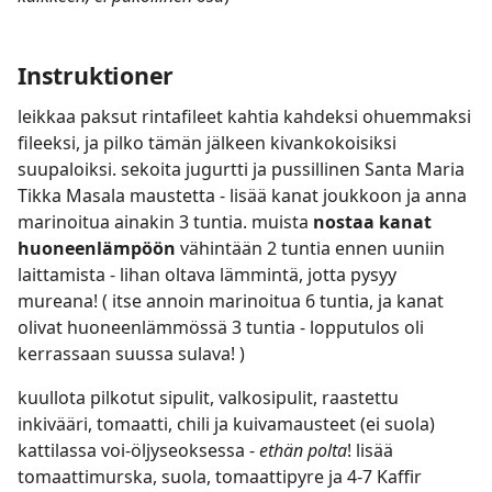
Instruktioner
leikkaa paksut rintafileet kahtia kahdeksi ohuemmaksi
fileeksi, ja pilko tämän jälkeen kivankokoisiksi
suupaloiksi. sekoita jugurtti ja pussillinen Santa Maria
Tikka Masala maustetta - lisää kanat joukkoon ja anna
marinoitua ainakin 3 tuntia. muista
nostaa kanat
huoneenlämpöön
vähintään 2 tuntia ennen uuniin
laittamista - lihan oltava lämmintä, jotta pysyy
mureana! ( itse annoin marinoitua 6 tuntia, ja kanat
olivat huoneenlämmössä 3 tuntia - lopputulos oli
kerrassaan suussa sulava! )
kuullota pilkotut sipulit, valkosipulit, raastettu
inkivääri, tomaatti, chili ja kuivamausteet (ei suola)
kattilassa voi-öljyseoksessa -
ethän polta
! lisää
tomaattimurska, suola, tomaattipyre ja 4-7 Kaffir