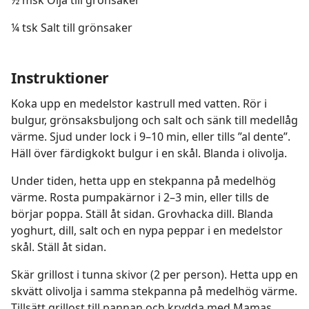
½ msk Olja till grönsaker
¼ tsk Salt till grönsaker
Instruktioner
Koka upp en medelstor kastrull med vatten. Rör i
bulgur, grönsaksbuljong och salt och sänk till medellåg
värme. Sjud under lock i 9–10 min, eller tills ”al dente”.
Häll över färdigkokt bulgur i en skål. Blanda i olivolja.
Under tiden, hetta upp en stekpanna på medelhög
värme. Rosta pumpakärnor i 2–3 min, eller tills de
börjar poppa. Ställ åt sidan. Grovhacka dill. Blanda
yoghurt, dill, salt och en nypa peppar i en medelstor
skål. Ställ åt sidan.
Skär grillost i tunna skivor (2 per person). Hetta upp en
skvätt olivolja i samma stekpanna på medelhög värme.
Tillsätt grillost till pannan och krydda med Mamas