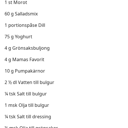
1 st Morot
60 g Salladsmix
1 portionspåse Dill
75 g Yoghurt
4 g Grönsaksbuljong
4 g Mamas Favorit
10 g Pumpakärnor
2 ½ dl Vatten till bulgur
¼ tsk Salt till bulgur
1 msk Olja till bulgur
¼ tsk Salt till dressing