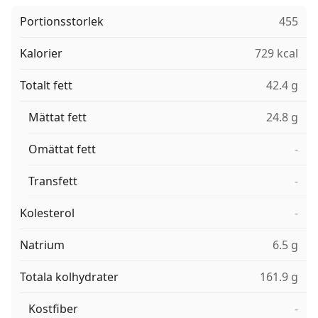
Portionsstorlek
455
Kalorier
729 kcal
Totalt fett
42.4 g
Mättat fett
24.8 g
Omättat fett
-
Transfett
-
Kolesterol
-
Natrium
6.5 g
Totala kolhydrater
161.9 g
Kostfiber
-