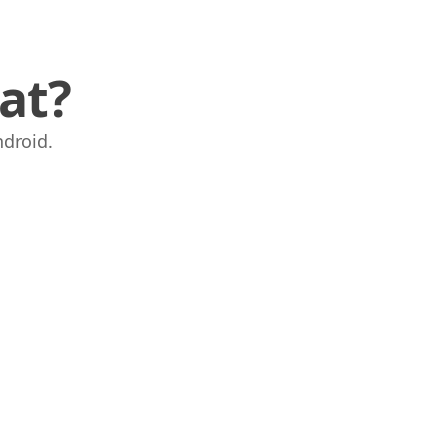
at?
droid.