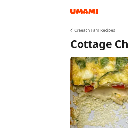
Recipes
Creeach Fam Recipes
Cottage C
Groceries
Meals