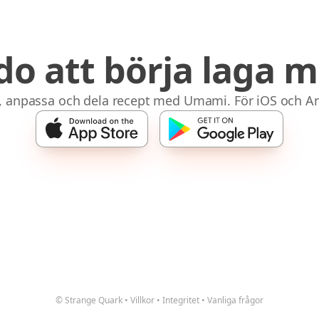
do att börja laga m
, anpassa och dela recept med Umami. För iOS och An
© Strange Quark
•
Villkor
•
Integritet
•
Vanliga frågor