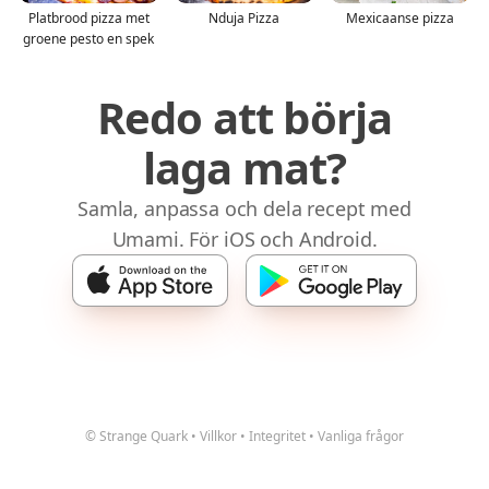
Platbrood pizza met
Nduja Pizza
Mexicaanse pizza
groene pesto en spek
Redo att börja
laga mat?
Samla, anpassa och dela recept med
Umami. För iOS och Android.
© Strange Quark
•
Villkor
•
Integritet
•
Vanliga frågor