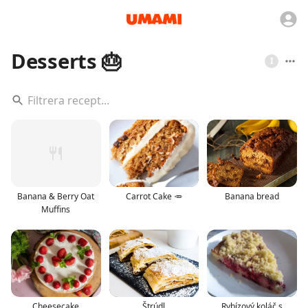
Desserts 🎂
I
Banana & Berry Oat
Carrot Cake 🥕
Banana bread
Muffins
Cheesecake
Štrúdl
Rybízový koláč s