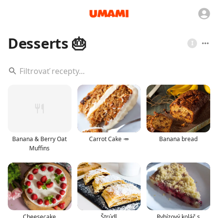
Desserts 🎂
I
Banana & Berry Oat
Carrot Cake 🥕
Banana bread
Muffins
Cheesecake
Štrúdl
Rybízový koláč s